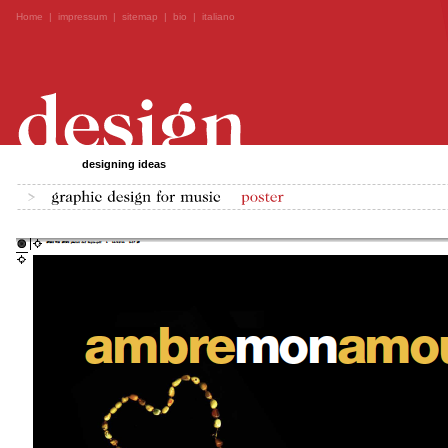
Home
|
impressum
|
sitemap
|
bio
|
italiano
designing ideas