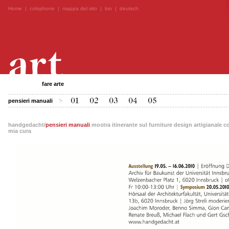
Home
|
colophone
|
mappa del sito
|
bio
|
deutsch
fare arte
pensieri manuali
handgedacht/
pensieri manuali
mostra itinerante sul furniture design artigianale 
mia cura