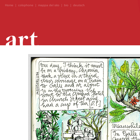
Home
|
colophone
|
mappa del sito
|
bio
|
deutsch